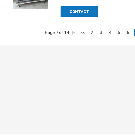
CONTACT
Page 7 of 14
|<
<<
2
3
4
5
6