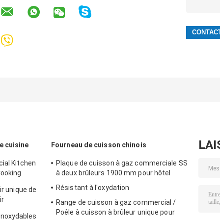
LAI
 cuisine
Fourneau de cuisson chinois
ial Kitchen
Plaque de cuisson à gaz commerciale SS
Cooking
à deux brûleurs 1900 mm pour hôtel
Résistant à l'oxydation
ir unique de
ir
Range de cuisson à gaz commercial /
 de la
Poêle à cuisson à brûleur unique pour
inoxydables
 profonde de