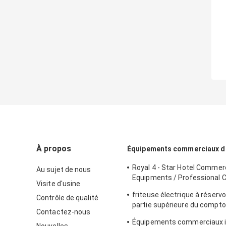
À propos
Équipements commerciaux de
Royal 4 - Star Hotel Commerc
Au sujet de nous
Equipments / Professional 
Visite d'usine
Equipment
friteuse électrique à réservo
Contrôle de qualité
partie supérieure du compto
Contactez-nous
d'équipements commerciaux
Équipements commerciaux 
cuisine 8L pour la nourriture