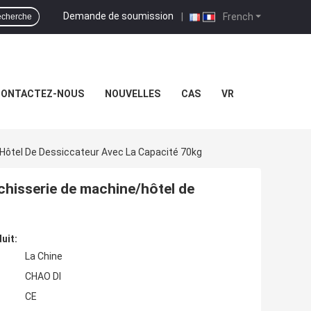
Demande de soumission
|
French
cherche
ONTACTEZ-NOUS
NOUVELLES
CAS
VR
ôtel De Dessiccateur Avec La Capacité 70kg
hisserie de machine/hôtel de
uit:
La Chine
CHAO DI
CE