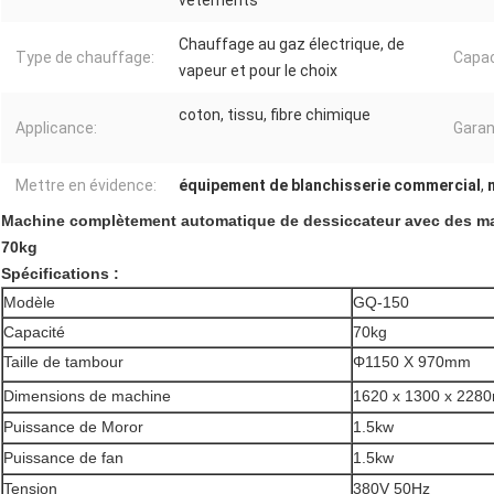
vêtements
Chauffage au gaz électrique, de
Type de chauffage:
Capac
vapeur et pour le choix
coton, tissu, fibre chimique
Applicance:
Garan
Mettre en évidence:
équipement de blanchisserie commercial
,
Machine complètement automatique de dessiccateur avec des mach
70kg
Spécifications :
Modèle
GQ-150
Capacité
70kg
Taille de tambour
Φ1150 X 970mm
Dimensions de machine
1620 x 1300 x 228
Puissance de Moror
1.5kw
Puissance de fan
1.5kw
Tension
380V 50Hz