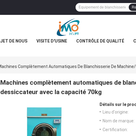
Re
JET DE NOUS
VISITE D'USINE
CONTRÔLE DE QUALITÉ
C
Machines Complètement Automatiques De Blanchisserie De Machine/h
Machines complètement automatiques de blanc
dessiccateur avec la capacité 70kg
Détails sur le prod
Lieu d'origine:
Nom de marque:
Certification: