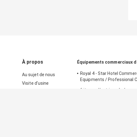
À propos
Équipements commerciaux de
Royal 4 - Star Hotel Commerc
Au sujet de nous
Equipments / Professional 
Visite d'usine
Equipment
friteuse électrique à réservo
Contrôle de qualité
partie supérieure du compto
Contactez-nous
d'équipements commerciaux
Équipements commerciaux 
cuisine 8L pour la nourriture
Nouvelles
de cuisine/4x13L quatre - fr
friteuse
Plan du site
profonde de Cylider avec le 