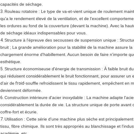
capacités de séchage.
3.
Rouleau rotatoire : Le type de va-et-vient unique de roulement maintie
qu'a le rendement élevé de la ventilation, et de l'excellent comportem
les ordures au fond de la couverture (devant la machine). Avec la hau
de séchage idéaux indispensables pour vous.
4.
Structure à l'épreuve des secousses de suspension unique : Structur
bruit ; La grande amélioration pour la stabilité de la machine assure l
chargement énorme d'habillement. Aucun besoin de faire n'importe quel
esthétique.
5.
Structure
économiseuse d'énergie
de transmission :
À faible bruit 
qui réduisent considérablement le bruit fonctionnant, pour assurer un 
d'air de
froid-
souffle refroidissent le tissu rapidement, empêchent e
deviennent déformée.
6.
Construction intérieure d'acier inoxydable : La machine adapte l'acie
considérablement la durée de vie. La structure unique de porte avant d
coffre-fort et écurie.
7.
Utilisation : Cette série d'une machine plus sèche est principalemen
tissu, fibre chimique. Ils sont très appropriés au blanchissage et l'indu
académie, etc.