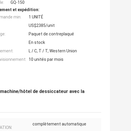
e:
GQ-150
ement et expédition:
mande min:
1 UNITÉ
US$2385/unit
ge:
Paquet de contreplaqué
En stock
iement:
L / C, T / T, Western Union
ovisionnement:
10 unités par mois
machine/hôtel de dessiccateur avec la
complètement automatique
ATION: