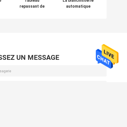
e
Tableau
La blanchisserie
repassant de
automatique
vêtement
d'hôtel de
électrique avec
machine
c
des machines de
repassante de
é
blanchisserie
presse sèche
d'hôtel de
nettoient des
générateur de
machines de
vapeur
presse
SSEZ UN MESSAGE