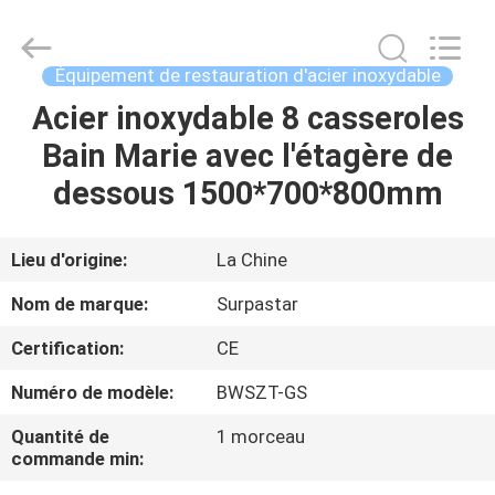
Guangzhou
IMO
Catering
equipments
limited.
Équipement de restauration d'acier inoxydable
All
Rights
Acier inoxydable 8 casseroles
MAISON
Reserved.
Bain Marie avec l'étagère de
PRODUITS
dessous 1500*700*800mm
VIDÉOS
Lieu d'origine:
La Chine
Nom de marque:
Surpastar
AU
Certification:
CE
SUJET
Numéro de modèle:
BWSZT-GS
DE
NOUS
Quantité de
1 morceau
commande min: