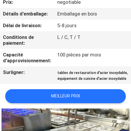
Prix:
negotiable
VISITE
D'USINE
Détails d'emballage:
Emballage en bois
Délai de livraison:
5-8 jours
CONTRÔLE
Conditions de
L / C, T / T
DE
paiement:
QUALITÉ
Capacité
100 pièces par mois
d'approvisionnement:
CONTACTEZ-
Surligner:
,
tables de restauration d'acier inoxydable
équipement de cuisine d'acier inoxydable
NOUS
MEILLEUR PRIX
NOUVELLES
CAS