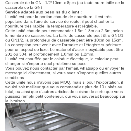
Casserole de la GN : 1/2*10cm x 8pcs (ou toute autre taille de la
casserole de la GN)
Service adapté aux besoins du client :
L'unité est pour la portion chaude de nourriture, il est très
populaire dans l'aire de service de route, il peut chauffer la
nourriture très rapide, la température est réglable.
Cette unité chaude peut commander 1.5m 1.8m ou 2.3m, selon
le nombre de casseroles. La taille de casserole peut être GN1/1
ou GN1/2, la profondeur de casserole peut être 10cm ou 15cm.
La conception peut venir avec l'armoire et l'étagère supérieure
pour un aspect de luxe. Le matériel d'acier inoxydable peut être
201 ou 304, et profondément 1.0mm ou 1.2mm.
L'unité est chauffée par le caloduc électrique, le caloduc peut
changer si n'importe quel problème se pose.
Vous pouvez nous contacter par l'email, whatsapp ou envoyer le
message ici directement, si vous avez n'importe quelles autres
conditions.
Cette unité nous n'avons pas MOQ, mais si pour l'exportation, il
woukd soit meilleur que vous commandiez plus de 10 unités au
total, ou ainsi que d'autres articles de cuisine de sorte que vous
puissiez remplir petit conteneur, qui vous sauverait beaucoup sur
la livraison.