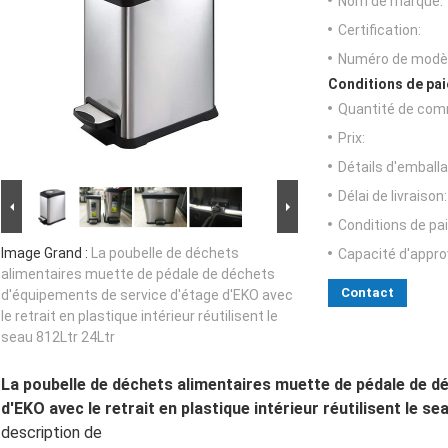
Nom de marque:
Certification:
Numéro de modèl
Conditions de pai
Quantité de com
Prix:
Détails d'emballa
Délai de livraison:
Conditions de pa
Image Grand :
La poubelle de déchets
Capacité d'appr
alimentaires muette de pédale de déchets
Contact
d'équipements de service d'étage d'EKO avec
le retrait en plastique intérieur réutilisent le
seau 812Ltr 24Ltr
La poubelle de déchets alimentaires muette de pédale de d
d'EKO avec le retrait en plastique intérieur réutilisent le s
description de