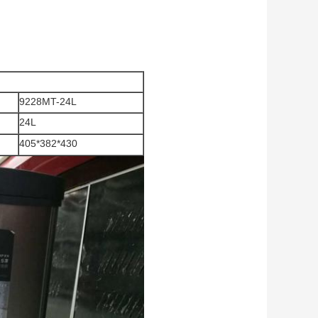
9228MT-24L
24L
405*382*430