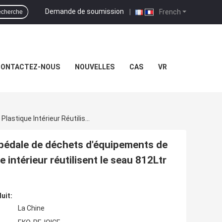
Demande de soumission
|
French
cherche
ONTACTEZ-NOUS
NOUVELLES
CAS
VR
La Poubelle De Déchets Alimentaires Muette De Pédale De Déchets D'équipements De Service D'étage D'EKO Avec Le Retrait En Plastique Intérieur Réutilisent Le Seau 812Ltr 24Ltr
 pédale de déchets d'équipements de
e intérieur réutilisent le seau 812Ltr
uit:
La Chine