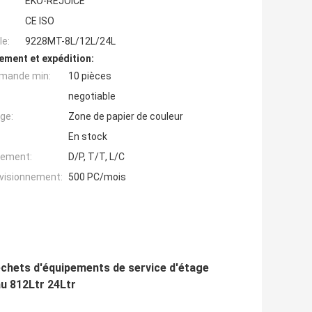
EKO-REJOICE
CE ISO
e:
9228MT-8L/12L/24L
ement et expédition:
mande min:
10 pièces
negotiable
ge:
Zone de papier de couleur
En stock
iement:
D/P, T/T, L/C
ovisionnement:
500 PC/mois
échets d'équipements de service d'étage
eau 812Ltr 24Ltr