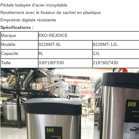
Pédale balayée d'acier inoxydable
Revêtement avec le fixateur de sachet en plastique
Empreinte digitale résistante
Spécifications :
Marque
EKO-REJOICE
Modèle
9228MT-8L
9228MT-12L
Capacité
8L
12L
Taille
330*180*330
218*382*430