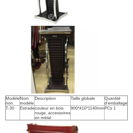
Modèle
Nom
Description
Taille globale
Quantité
non.
modèle
d'emballage
T-30
Estrade
couleur en bois
900*410*1140mm
PCs 1
rouge, accessoires
en métal