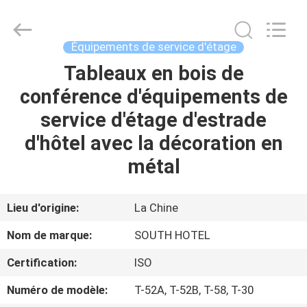
Guangzhou
IMO
Catering
equipments
limited.
Équipements de service d'étage
All
Rights
Tableaux en bois de
MAISON
Reserved.
conférence d'équipements de
PRODUITS
service d'étage d'estrade
d'hôtel avec la décoration en
VIDÉOS
métal
AU
Lieu d'origine:
La Chine
SUJET
Nom de marque:
SOUTH HOTEL
DE
Certification:
ISO
NOUS
Numéro de modèle:
T-52A, T-52B, T-58, T-30