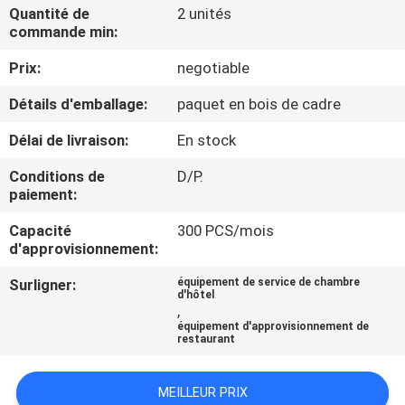
VISITE
Quantité de
2 unités
commande min:
D'USINE
Prix:
negotiable
CONTRÔLE
Détails d'emballage:
paquet en bois de cadre
DE
Délai de livraison:
En stock
QUALITÉ
Conditions de
D/P.
paiement:
CONTACTEZ-
Capacité
300 PCS/mois
NOUS
d'approvisionnement:
Surligner:
équipement de service de chambre
d'hôtel
NOUVELLES
,
équipement d'approvisionnement de
restaurant
CAS
MEILLEUR PRIX