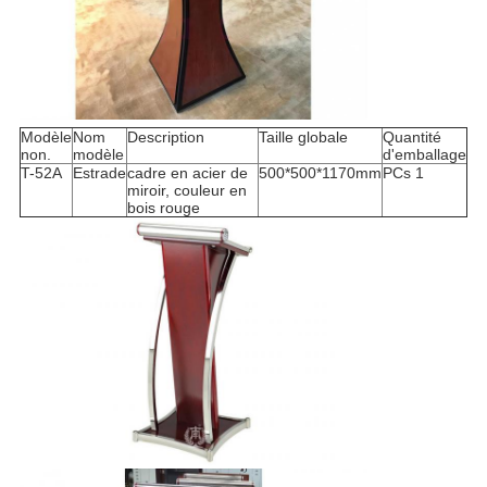
Modèle
Nom
Description
Taille globale
Quantité
non.
modèle
d'emballage
T-52A
Estrade
cadre en acier de
500*500*1170mm
PCs 1
miroir, couleur en
bois rouge