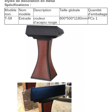
styles de décoration en métal
Spécifications :
Modèle
Nom
Description
Taille globale
Quantité
non.
modèle
d'emballage
T-58
Estrade
couleur
800*500*1180mm
PCs 1
d'acajou rouge