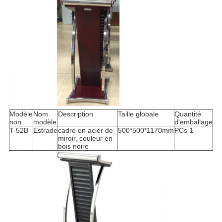
Modèle
Nom
Description
Taille globale
Quantité
non.
modèle
d'emballage
T-52B
Estrade
cadre en acier de
500*500*1170mm
PCs 1
miroir, couleur en
bois noire