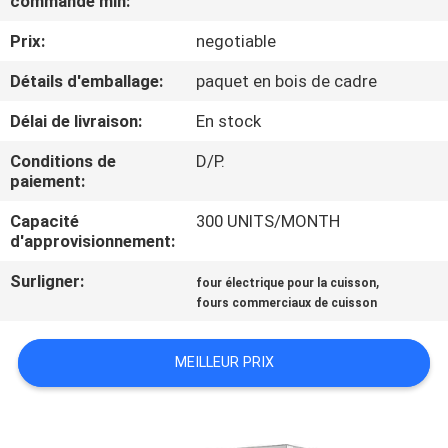
commande min:
VISITE
Prix:
negotiable
D'USINE
Détails d'emballage:
paquet en bois de cadre
CONTRÔLE
Délai de livraison:
En stock
DE
Conditions de
D/P.
QUALITÉ
paiement:
Capacité
300 UNITS/MONTH
CONTACTEZ-
d'approvisionnement:
NOUS
Surligner:
,
four électrique pour la cuisson
fours commerciaux de cuisson
NOUVELLES
MEILLEUR PRIX
CAS