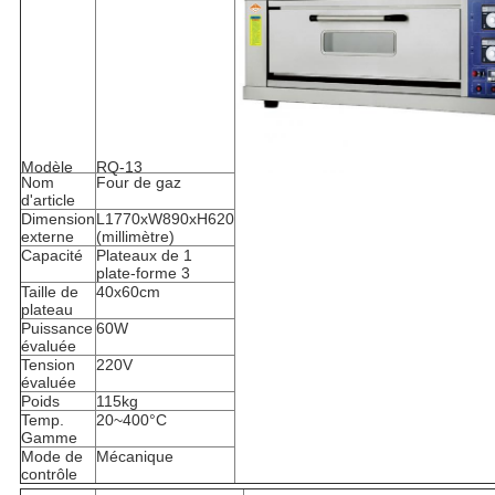
Modèle
RQ-13
Nom
Four de gaz
d'article
Dimension
L1770xW890xH620
externe
(millimètre)
Capacité
Plateaux de 1
plate-forme 3
Taille de
40x60cm
plateau
Puissance
60W
évaluée
Tension
220V
évaluée
Poids
115kg
Temp.
20~400°C
Gamme
Mode de
Mécanique
contrôle