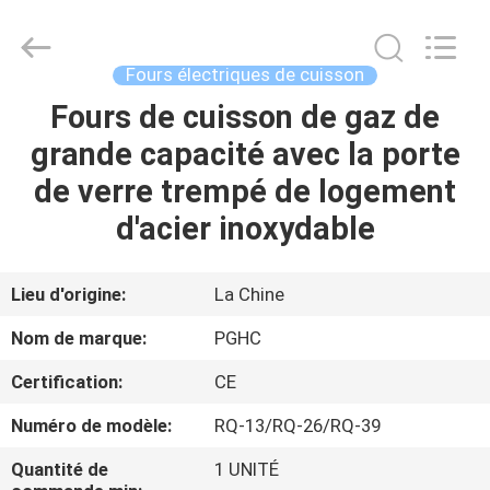
Guangzhou
IMO
Catering
equipments
limited.
Fours électriques de cuisson
All
Rights
Fours de cuisson de gaz de
MAISON
Reserved.
grande capacité avec la porte
PRODUITS
de verre trempé de logement
d'acier inoxydable
VIDÉOS
Lieu d'origine:
La Chine
AU
Nom de marque:
PGHC
SUJET
Certification:
CE
DE
Numéro de modèle:
RQ-13/RQ-26/RQ-39
NOUS
Quantité de
1 UNITÉ