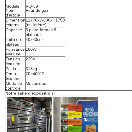
Modèle
RQ-39
Nom
Four de gaz
d'article
Dimension
L1770xW890xH1750
externe
(millimètre)
Capacité
3 plate-formes 9
plateaux
Taille de
40x60cm
plateau
Puissance
180W
évaluée
Tension
220V
évaluée
Poids
318kg
Temp.
20~400°C
Gamme
Mode de
Mécanique
contrôle
Notre salle d'exposition :