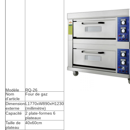
Modèle
RQ-26
Nom
Four de gaz
d'article
Dimension
L1770xW890xH1230
externe
(millimètre)
Capacité
2 plate-formes 6
plateaux
Taille de
40x60cm
plateau