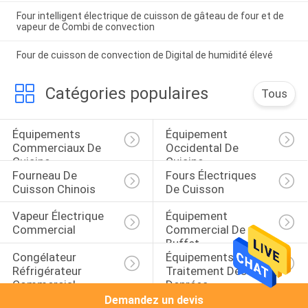
Four intelligent électrique de cuisson de gâteau de four et de
vapeur de Combi de convection
Four de cuisson de convection de Digital de humidité élevé
Catégories populaires
Tous
Équipements 
Équipement 
Commerciaux De 
Occidental De 
Cuisine
Cuisine
Fourneau De 
Fours Électriques 
Cuisson Chinois
De Cuisson
Vapeur Électrique 
Équipement 
Commercial
Commercial De 
Buffet
Congélateur 
Équipements De 
Réfrigérateur 
Traitement Des 
Commercial
Denrées 
Alimentaires Des 
Demandez un devis