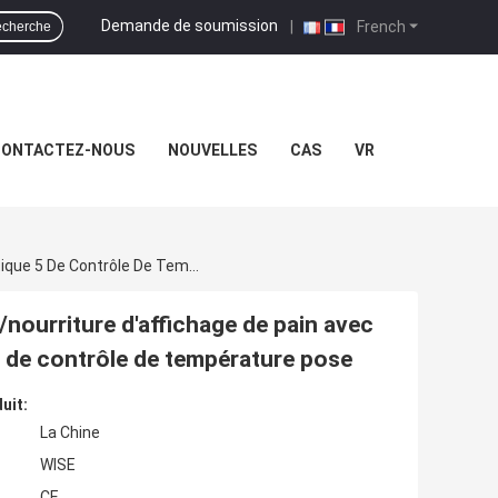
Demande de soumission
|
French
cherche
ONTACTEZ-NOUS
NOUVELLES
CAS
VR
L'affichage Électrique De Réchauffeur De Vapeur/nourriture D'affichage De Pain Avec La Partie Supérieure Du Comptoir Automatique 5 De Contrôle De Température Pose
/nourriture d'affichage de pain avec
5 de contrôle de température pose
uit:
La Chine
WISE
CE