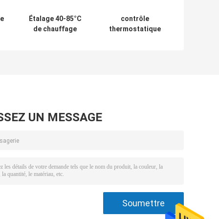
ge
Étalage 40-85°C
contrôle
de chauffage
thermostatique
in
électrique de
individuel
réchauffeur de
1520x750x840mm
nourriture de
d'étalage de
coffret d'étalage
réchauffeur de
ge
de pain de plan de
nourriture
travail
380V/4.2KW
SSEZ UN MESSAGE