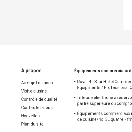
À propos
Équipements commerciaux de
Royal 4 - Star Hotel Commerc
Au sujet de nous
Equipments / Professional 
Visite d'usine
Equipment
friteuse électrique à réservo
Contrôle de qualité
partie supérieure du compto
Contactez-nous
d'équipements commerciaux
Équipements commerciaux 
cuisine 8L pour la nourriture
Nouvelles
de cuisine/4x13L quatre - fr
friteuse
Plan du site
profonde de Cylider avec le 