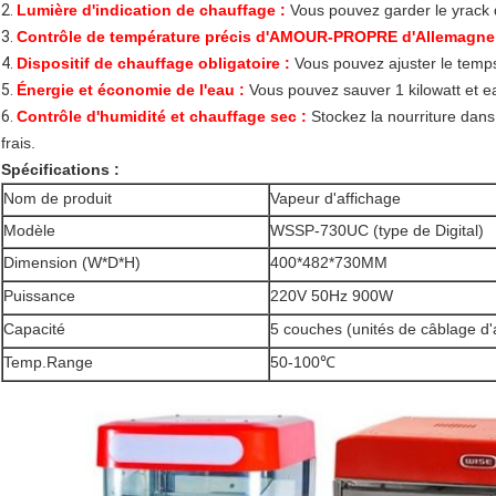
2.
Lumière d'indication de chauffage :
Vous pouvez garder le yrack 
3.
Contrôle de température précis d'AMOUR-PROPRE d'Allemagne
4.
Dispositif de chauffage obligatoire :
Vous pouvez ajuster le temps
5.
Énergie et économie de l'eau :
Vous pouvez sauver 1 kilowatt et ea
6.
Contrôle d'humidité et chauffage sec :
Stockez la nourriture dans
frais.
Spécifications :
Nom de produit
Vapeur d'affichage
Modèle
WSSP-730UC (type de Digital)
Dimension (W*D*H)
400*482*730MM
Puissance
220V 50Hz 900W
Capacité
5 couches (unités de câblage d'
Temp.Range
50-100℃