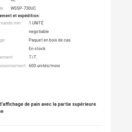
e:
WSSP-730UC
ement et expédition:
mande min:
1 UNITÉ
negotiable
ge:
Paquet en bois de cas
En stock
iement:
T/T.
ovisionnement:
600 unités/mois
'affichage de pain avec la partie supérieure
se