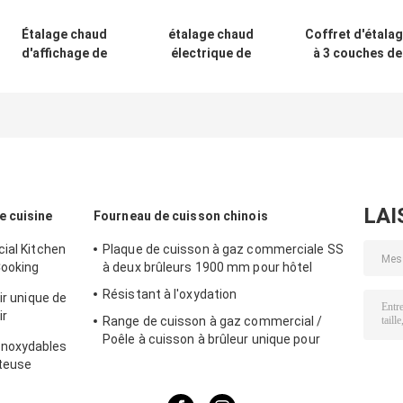
Étalage chaud
étalage chaud
Coffret d'étala
d'affichage de
électrique de
à 3 couches de
miroir du noir
réchauffeur de
type tiroir du pa
50℃-100℃
nourriture de
9-Pans de
850W 220V,
nourriture de
coffret d'étalage
dessus de
de réchauffeur de
Tableau d'étala
pizza de partie
en verre de
supérieure du
réchauffeur
comptoir
LAI
 cuisine
Fourneau de cuisson chinois
ial Kitchen
Plaque de cuisson à gaz commerciale SS
Cooking
à deux brûleurs 1900 mm pour hôtel
Résistant à l'oxydation
ir unique de
ir
Range de cuisson à gaz commercial /
 de la
Poêle à cuisson à brûleur unique pour
inoxydables
 profonde de
équipements de cuisine
iteuse
Cabinet