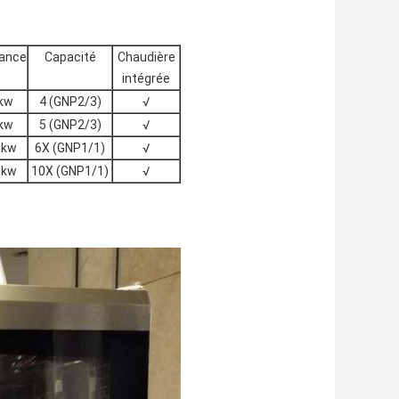
ance
Capacité
Chaudière
intégrée
kw
4 (GNP2/3)
√
kw
5 (GNP2/3)
√
3kw
6X (GNP1/1)
√
3kw
10X (GNP1/1)
√