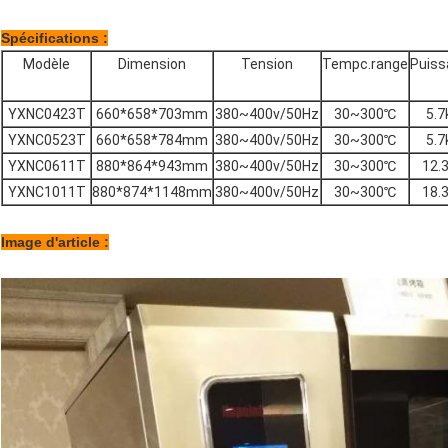
Spécifications :
Modèle
Dimension
Tension
Tempc.range
Puiss
YXNC0423T
660*658*703mm
380~400v/50Hz
30~300℃
5.7
YXNC0523T
660*658*784mm
380~400v/50Hz
30~300℃
5.7
YXNC0611T
880*864*943mm
380~400v/50Hz
30~300℃
12.
YXNC1011T
880*874*1148mm
380~400v/50Hz
30~300℃
18.
Image d'article :