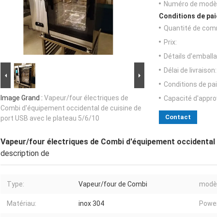
Numéro de modèl
Conditions de pai
Quantité de com
Prix:
Détails d'emballa
Délai de livraison:
Conditions de pa
Image Grand :
Vapeur/four électriques de
Capacité d'appr
Combi d'équipement occidental de cuisine de
Contact
port USB avec le plateau 5/6/10
Vapeur/four électriques de Combi d'équipement occidental d
description de
Type:
Vapeur/four de Combi
modèl
Matériau:
inox 304
Power