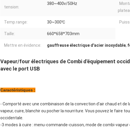
380~400v/50Hz
Monta
tension:
platea
Temp.range:
30~300℃
Puiss
Taille:
660*658*703mm
Mettre en évidence:
gauffreuse électrique d'acier inoxydable
,
f
Vapeur/four électriques de Combi d'équipement occide
avec le port USB
Caractéristiques :
- Comporté avec une combinaison de la convection d'air chaud et de la vape
vapeur, cuire, blanchir ou pocher la nourriture. Vous pouvez le faire t
occidentale.
-3 modes à cuire : menu-commande-cuisson, mode de combi-vapeur 