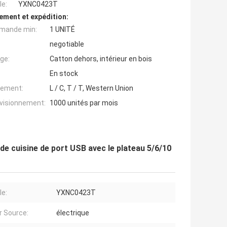
e:
YXNC0423T
ement et expédition:
mande min:
1 UNITÉ
negotiable
ge:
Catton dehors, intérieur en bois
En stock
iement:
L / C, T / T, Western Union
ovisionnement:
1000 unités par mois
e cuisine de port USB avec le plateau 5/6/10
e:
YXNC0423T
 Source:
électrique