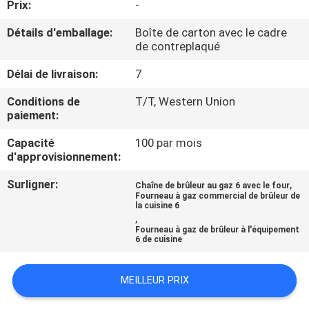
Prix:
-
VISITE
D'USINE
Détails d'emballage:
Boîte de carton avec le cadre
de contreplaqué
CONTRÔLE
Délai de livraison:
7
DE
Conditions de
T/T, Western Union
paiement:
QUALITÉ
Capacité
100 par mois
d'approvisionnement:
CONTACTEZ-
Surligner:
,
Chaîne de brûleur au gaz 6 avec le four
NOUS
Fourneau à gaz commercial de brûleur de
la cuisine 6
,
Fourneau à gaz de brûleur à l'équipement
NOUVELLES
6 de cuisine
CAS
MEILLEUR PRIX