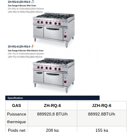
GAS
ZH-RQ-6
JZH-RQ-6
Puissance
889920,8 BTU/h
88992.8
BTU/h
thermique
Poids net
208 kg
155 kg