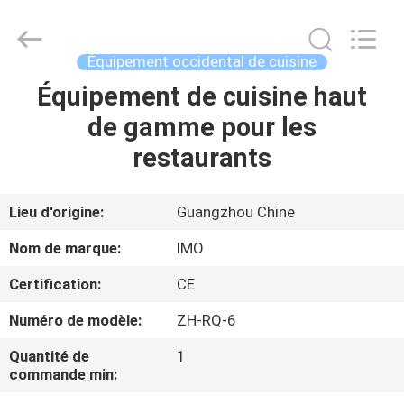
Guangzhou
IMO
Catering
equipments
limited.
Équipement occidental de cuisine
All
Rights
Équipement de cuisine haut
MAISON
Reserved.
de gamme pour les
PRODUITS
restaurants
VIDÉOS
Lieu d'origine:
Guangzhou Chine
Nom de marque:
IMO
AU
Certification:
CE
SUJET
Numéro de modèle:
ZH-RQ-6
DE
NOUS
Quantité de
1
commande min: