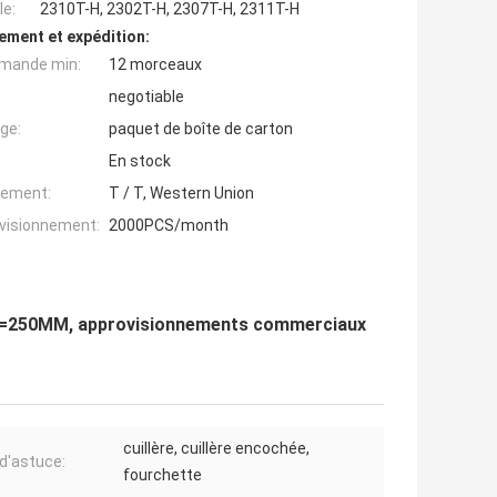
e:
2310T-H, 2302T-H, 2307T-H, 2311T-H
ement et expédition:
mande min:
12 morceaux
negotiable
ge:
paquet de boîte de carton
En stock
iement:
T / T, Western Union
ovisionnement:
2000PCS/month
x, L=250MM, approvisionnements commerciaux
cuillère, cuillère encochée,
 d'astuce:
fourchette