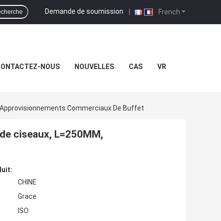
Demande de soumission
|
French
cherche
ONTACTEZ-NOUS
NOUVELLES
CAS
VR
M, Approvisionnements Commerciaux De Buffet
e de ciseaux, L=250MM,
uit:
CHINE
Grace
ISO