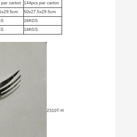
 par carton
144pcs par carton
5x29.5cm
50x27.5x29.5cm
GS
16KGS
GS
14KGS
2310T-H