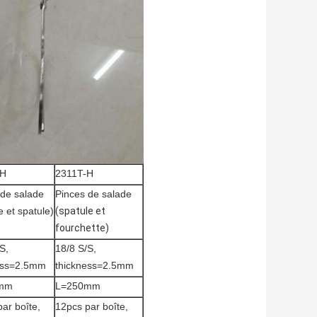
-H
2311T-H
 de salade
Pinces de salade
e et spatule)
(spatule et
fourchette)
S,
18/8 S/S,
ess=2.5mm
thickness=2.5mm
mm
L=250mm
ar boîte,
12pcs par boîte,