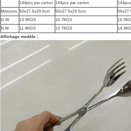
144pcs par carton
144pcs par carton
144pcs
Mesures.
50x27.5x29.5cm
50x27.5x29.5cm
50x27.
G.W.
13.9KGS
15.7KGS
16.9K
N.W.
11.9KGS
13.7KGS
14.9K
Affichage modèle :