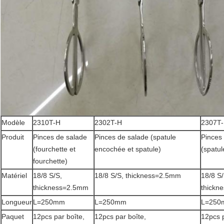
Modèle
2310T-H
2302T-H
2307T
Produit
Pinces de salade
Pinces de salade
(spatule
Pinces
(fourchette et
encochée et spatule)
(spatul
fourchette)
Matériel
18/8 S/S,
18/8 S/S, thickness=2.5mm
18/8 S/
thickness=2.5mm
thickn
Longueur
L=250mm
L=250mm
L=250
Paquet
12pcs par boîte,
12pcs par boîte,
12pcs p