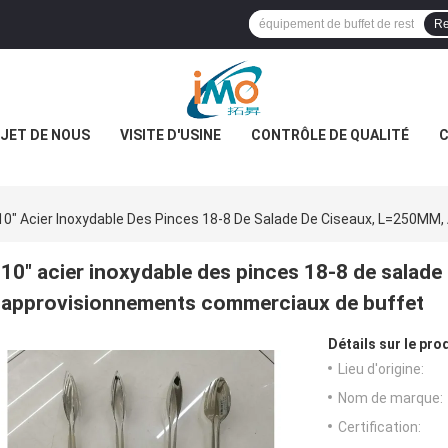
Re
JET DE NOUS
VISITE D'USINE
CONTRÔLE DE QUALITÉ
C
10" Acier Inoxydable Des Pinces 18-8 De Salade De Ciseaux, L=250M
10" acier inoxydable des pinces 18-8 de salad
approvisionnements commerciaux de buffet
Détails sur le prod
Lieu d'origine:
Nom de marque:
Certification: