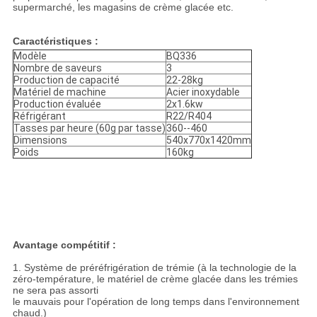
supermarché, les magasins de crème glacée etc.
Caractéristiques :
Modèle
BQ336
Nombre de saveurs
3
Production de capacité
22-28kg
Matériel de machine
Acier inoxydable
Production évaluée
2x1.6kw
Réfrigérant
R22/R404
Tasses par heure (60g par tasse)
360--460
Dimensions
540x770x1420mm
Poids
160kg
Avantage compétitif :
1. Système de préréfrigération de trémie (à la technologie de la
zéro-température, le matériel de crème glacée dans les trémies
ne sera pas assorti
le mauvais pour l'opération de long temps dans l'environnement
chaud.)