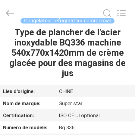
Guangzhou
IMO
Catering
equipments
limited.
Congélateur réfrigérateur commercial
All
Rights
Type de plancher de l'acier
MAISON
Reserved.
inoxydable BQ336 machine
PRODUITS
540x770x1420mm de crème
glacée pour des magasins de
VIDÉOS
jus
AU
Lieu d'origine:
CHINE
SUJET
Nom de marque:
Super star
DE
Certification:
ISO CE Ul optional
NOUS
Numéro de modèle:
Bq 336