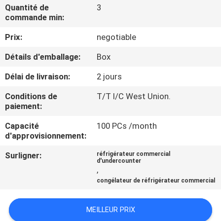
VISITE
Quantité de
3
commande min:
D'USINE
Prix:
negotiable
CONTRÔLE
Détails d'emballage:
Box
DE
Délai de livraison:
2 jours
QUALITÉ
Conditions de
T/T l/C West Union.
paiement:
CONTACTEZ-
Capacité
100 PCs /month
NOUS
d'approvisionnement:
Surligner:
réfrigérateur commercial
d'undercounter
NOUVELLES
,
congélateur de réfrigérateur commercial
CAS
MEILLEUR PRIX