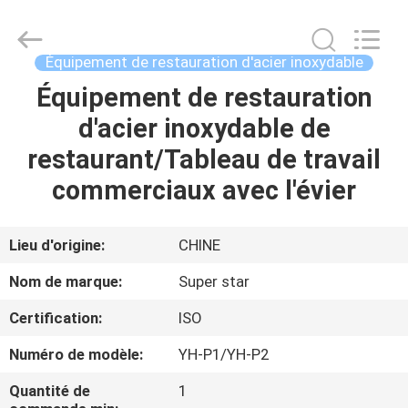
Guangzhou
IMO
Catering
equipments
limited.
Équipement de restauration d'acier inoxydable
All
Rights
Équipement de restauration
MAISON
Reserved.
d'acier inoxydable de
PRODUITS
restaurant/Tableau de travail
commerciaux avec l'évier
VIDÉOS
Lieu d'origine:
CHINE
AU
Nom de marque:
Super star
SUJET
Certification:
ISO
DE
Numéro de modèle:
YH-P1/YH-P2
NOUS
Quantité de
1