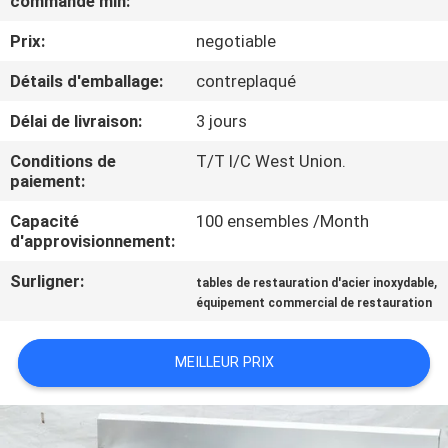
commande min:
VISITE
Prix:
negotiable
D'USINE
Détails d'emballage:
contreplaqué
CONTRÔLE
Délai de livraison:
3 jours
DE
Conditions de
T/T l/C West Union.
QUALITÉ
paiement:
Capacité
100 ensembles /Month
CONTACTEZ-
d'approvisionnement:
NOUS
Surligner:
,
tables de restauration d'acier inoxydable
équipement commercial de restauration
NOUVELLES
MEILLEUR PRIX
CAS