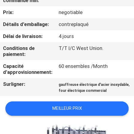
commande min:
VISITE
Prix:
negotiable
D'USINE
Détails d'emballage:
contreplaqué
CONTRÔLE
Délai de livraison:
4 jours
DE
Conditions de
T/T l/C West Union.
QUALITÉ
paiement:
Capacité
60 ensembles /Month
CONTACTEZ-
d'approvisionnement:
NOUS
Surligner:
,
gauffreuse électrique d'acier inoxydable
four électrique commercial
NOUVELLES
MEILLEUR PRIX
CAS