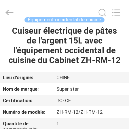
Guangzhou
IMO
Catering
equipments
limited.
Équipement occidental de cuisine
All
Rights
Cuiseur électrique de pâtes
MAISON
Reserved.
de l'argent 15L avec
PRODUITS
l'équipement occidental de
cuisine du Cabinet ZH-RM-12
VIDÉOS
Lieu d'origine:
CHINE
AU
Nom de marque:
Super star
SUJET
Certification:
ISO CE
DE
Numéro de modèle:
ZH-RM-12/ZH-TM-12
NOUS
Quantité de
1