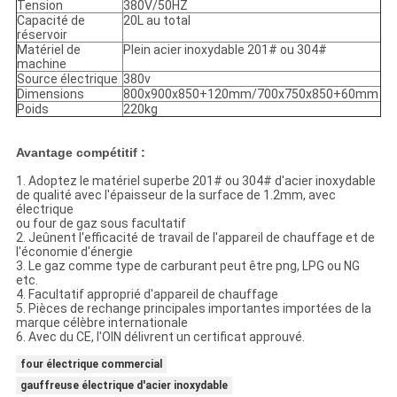
Tension
380V/50HZ
Capacité de
20L au total
réservoir
Matériel de
Plein acier inoxydable 201# ou 304#
machine
Source électrique
380v
Dimensions
800x900x850+120mm/700x750x850+60mm
Poids
220kg
Avantage compétitif :
1.
Adoptez le matériel superbe 201# ou 304# d'acier inoxydable
de qualité avec l'épaisseur de la surface de 1.2mm, avec
électrique
ou four de gaz sous facultatif
2.
Jeûnent l'efficacité de travail de l'appareil de chauffage et de
l'économie d'énergie
3.
Le gaz comme type de carburant peut être png, LPG ou NG
etc.
4.
Facultatif approprié d'appareil de chauffage
5.
Pièces de rechange principales importantes importées de la
marque célèbre internationale
6.
Avec du CE, l'OIN délivrent un certificat approuvé.
four électrique commercial
gauffreuse électrique d'acier inoxydable