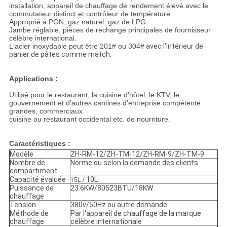
installation, appareil de chauffage de rendement élevé avec le
commutateur distinct et contrôleur de température.
Approprié à PGN, gaz naturel, gaz de LPG.
Jambe réglable, pièces de rechange principales de fournisseur
célèbre international.
L'acier inoxydable peut être 201# ou 304#
avec l'intérieur de
panier de pâtes comme match.
Applications :
Utilisé pour le restaurant, la cuisine d'hôtel, le KTV, le
gouvernement et d'autres cantines d'entreprise compétente
grandes, commerciaux
cuisine ou restaurant occidental etc. de nourriture.
Caractéristiques :
Modèle
ZH-RM-12/ZH-TM-12/ZH-RM-9/ZH-TM-9
Nombre de
Norme ou selon la demande des clients
compartiment
Capacité évaluée
10L
15L /
Puissance de
23.6KW/80523BTU/18KW
chauffage
Tension
380v/50Hz ou autre demande
Méthode de
Par l'appareil de chauffage de la marque
chauffage
célèbre internationale