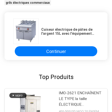
grils électriques commerciaux
Cuiseur électrique de pâtes de
l'argent 15L avec l'équipement
occidental de cuisine du Cabinet
ZH-RM-12
Continuer
Top Produits
IMO-2621 ENCHAÎNENT
LE TYPE la taille
ÉLECTRIQUE
420x250x585mm de
400-500USD MOQ:20 ENSEMBLES