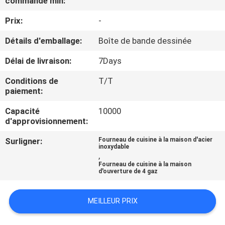
commande min:
VISITE
Prix:
-
D'USINE
Détails d'emballage:
Boîte de bande dessinée
CONTRÔLE
Délai de livraison:
7Days
DE
Conditions de
T/T
QUALITÉ
paiement:
Capacité
10000
CONTACTEZ-
d'approvisionnement:
NOUS
Surligner:
Fourneau de cuisine à la maison d'acier
inoxydable
,
Fourneau de cuisine à la maison
NOUVELLES
d'ouverture de 4 gaz
CAS
MEILLEUR PRIX