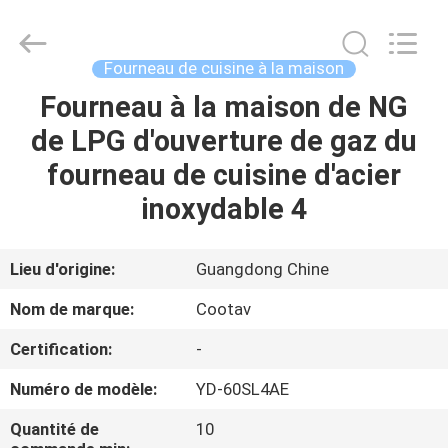
Guangzhou
IMO
Catering
equipments
limited.
Fourneau de cuisine à la maison
All
Rights
Fourneau à la maison de NG
MAISON
Reserved.
de LPG d'ouverture de gaz du
PRODUITS
fourneau de cuisine d'acier
inoxydable 4
VIDÉOS
Lieu d'origine:
Guangdong Chine
AU
Nom de marque:
Cootav
SUJET
Certification:
-
DE
Numéro de modèle:
YD-60SL4AE
NOUS
Quantité de
10