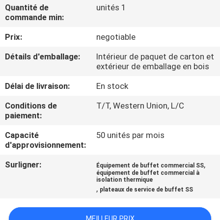
VISITE
Quantité de
unités 1
commande min:
D'USINE
Prix:
negotiable
CONTRÔLE
Détails d'emballage:
Intérieur de paquet de carton et
extérieur de emballage en bois
DE
QUALITÉ
Délai de livraison:
En stock
Conditions de
T/T, Western Union, L/C
paiement:
CONTACTEZ-
NOUS
Capacité
50 unités par mois
d'approvisionnement:
Surligner:
,
NOUVELLES
Équipement de buffet commercial SS
équipement de buffet commercial à
isolation thermique
,
plateaux de service de buffet SS
CAS
MEILLEUR PRIX