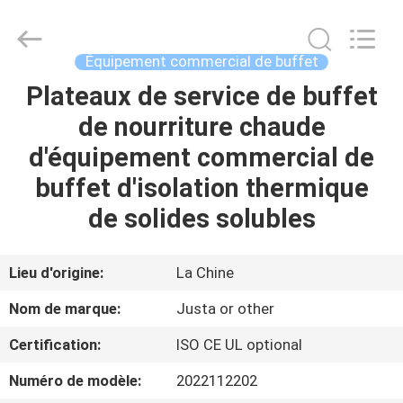
Guangzhou
IMO
Catering
equipments
limited.
Équipement commercial de buffet
All
Rights
Plateaux de service de buffet
MAISON
Reserved.
de nourriture chaude
PRODUITS
d'équipement commercial de
buffet d'isolation thermique
VIDÉOS
de solides solubles
AU
Lieu d'origine:
La Chine
SUJET
Nom de marque:
Justa or other
DE
Certification:
ISO CE UL optional
NOUS
Numéro de modèle:
2022112202