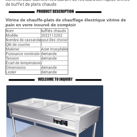
de buffet de plats chauds
Vitrine de chauffe-plats de chauffage électrique vitrine de
pain en verre incurvé de comptoir
Nom
buffets chauds
Modèle
2022112202
Nombre de casserole
peut être choisir
Qté de couche
/
Matériel
Acier inoxydable
Puissance nominale
demande
Tension
demande
Écart de température
/
Dimensions
demande
Lester
demande