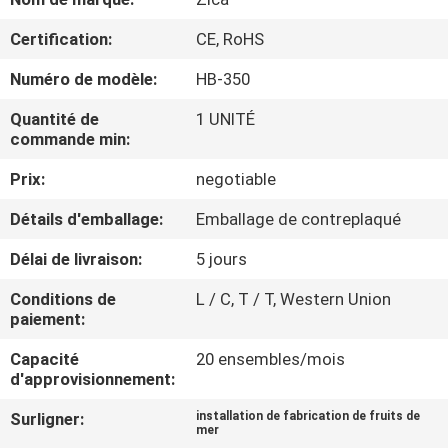
VISITE
Certification:
CE, RoHS
D'USINE
Numéro de modèle:
HB-350
CONTRÔLE
Quantité de
1 UNITÉ
commande min:
DE
QUALITÉ
Prix:
negotiable
Détails d'emballage:
Emballage de contreplaqué
CONTACTEZ-
Délai de livraison:
5 jours
NOUS
Conditions de
L / C, T / T, Western Union
paiement:
NOUVELLES
Capacité
20 ensembles/mois
d'approvisionnement:
CAS
Surligner:
installation de fabrication de fruits de
mer
,