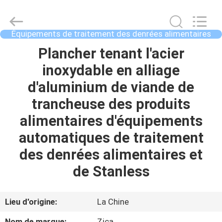
Guangzhou
IMO
Catering
equipments
limited.
Équipements de traitement des denrées alimentaires
All
des produits alimentaires
Rights
MAISON
Plancher tenant l'acier
Reserved.
inoxydable en alliage
PRODUITS
d'aluminium de viande de
trancheuse des produits
VIDÉOS
alimentaires d'équipements
automatiques de traitement
AU
des denrées alimentaires et
SUJET
de Stanless
DE
NOUS
Lieu d'origine:
La Chine
Nom de marque:
Zica