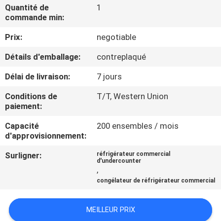
VISITE
Quantité de
1
commande min:
D'USINE
Prix:
negotiable
CONTRÔLE
Détails d'emballage:
contreplaqué
DE
Délai de livraison:
7 jours
QUALITÉ
Conditions de
T/T, Western Union
paiement:
CONTACTEZ-
Capacité
200 ensembles / mois
NOUS
d'approvisionnement:
Surligner:
réfrigérateur commercial
d'undercounter
NOUVELLES
,
congélateur de réfrigérateur commercial
CAS
MEILLEUR PRIX