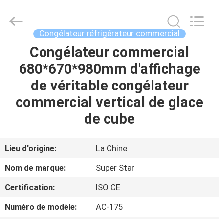
Guangzhou
IMO
Catering
equipments
limited.
Congélateur réfrigérateur commercial
All
Rights
Congélateur commercial
MAISON
Reserved.
680*670*980mm d'affichage
PRODUITS
de véritable congélateur
commercial vertical de glace
VIDÉOS
de cube
AU
Lieu d'origine:
La Chine
SUJET
Nom de marque:
Super Star
DE
Certification:
ISO CE
NOUS
Numéro de modèle:
AC-175