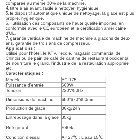
comparée au même 30% de la machine.
4.
filtre à air avant, facile à nettoyer, hygiénique.
5.
le dispositif automatique unique de nettoyage, la glace est plus
propre, hygiénique.
6. l'utilisation des composants de haute qualité importés, en
conformité avec le CE européen et la certification américaine
d'UL.
7.
garantie verticale de machine de machine à glaçons de deux
ans, garantie de trois ans de compresseur.
Applications :
Utilisé pour l'hôtel, le KTV, l'école, magasin commercial de
Chinois ou de pain de café de cantine de restaurant occidental
de nourriture le grand, l'industrie de la restauration appropriée
etc.
Caractéristiques :
Modèle
AC-175
Puissance d'entrée
600W
Tension
220V/50Hz
Dimensions de machine
680*670*980mm
Production de glace
80kg/24h
Entreposage dans la glace
35kg
Réfrigérant
R404a
Condition d'essai
Air 27℃ ; L'eau 15℃