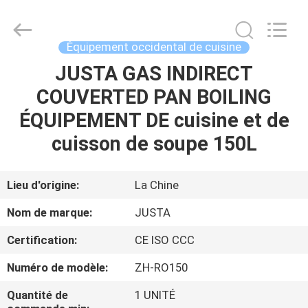
Guangzhou
IMO
Catering
equipments
limited.
Équipement occidental de cuisine
All
Rights
JUSTA GAS INDIRECT
MAISON
Reserved.
COUVERTED PAN BOILING
PRODUITS
ÉQUIPEMENT DE cuisine et de
cuisson de soupe 150L
VIDÉOS
Lieu d'origine:
La Chine
AU
Nom de marque:
JUSTA
SUJET
Certification:
CE ISO CCC
DE
Numéro de modèle:
ZH-RO150
NOUS
Quantité de
1 UNITÉ