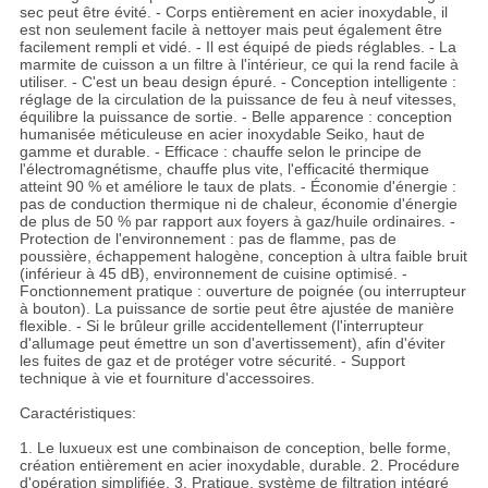
sec peut être évité. - Corps entièrement en acier inoxydable, il
est non seulement facile à nettoyer mais peut également être
facilement rempli et vidé. - Il est équipé de pieds réglables. - La
marmite de cuisson a un filtre à l'intérieur, ce qui la rend facile à
utiliser. - C'est un beau design épuré. - Conception intelligente :
réglage de la circulation de la puissance de feu à neuf vitesses,
équilibre la puissance de sortie. - Belle apparence : conception
humanisée méticuleuse en acier inoxydable Seiko, haut de
gamme et durable. - Efficace : chauffe selon le principe de
l'électromagnétisme, chauffe plus vite, l'efficacité thermique
atteint 90 % et améliore le taux de plats. - Économie d'énergie :
pas de conduction thermique ni de chaleur, économie d'énergie
de plus de 50 % par rapport aux foyers à gaz/huile ordinaires. -
Protection de l'environnement : pas de flamme, pas de
poussière, échappement halogène, conception à ultra faible bruit
(inférieur à 45 dB), environnement de cuisine optimisé. -
Fonctionnement pratique : ouverture de poignée (ou interrupteur
à bouton). La puissance de sortie peut être ajustée de manière
flexible. - Si le brûleur grille accidentellement (l'interrupteur
d'allumage peut émettre un son d'avertissement), afin d'éviter
les fuites de gaz et de protéger votre sécurité. - Support
technique à vie et fourniture d'accessoires.
Caractéristiques:
1. Le luxueux est une combinaison de conception, belle forme,
création entièrement en acier inoxydable, durable. 2. Procédure
d'opération simplifiée. 3. Pratique, système de filtration intégré