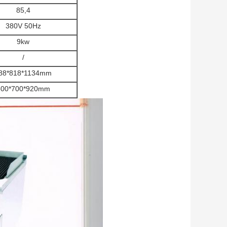
85,4
380V 50Hz
9kw
/
88*818*1134mm
800*700*920mm