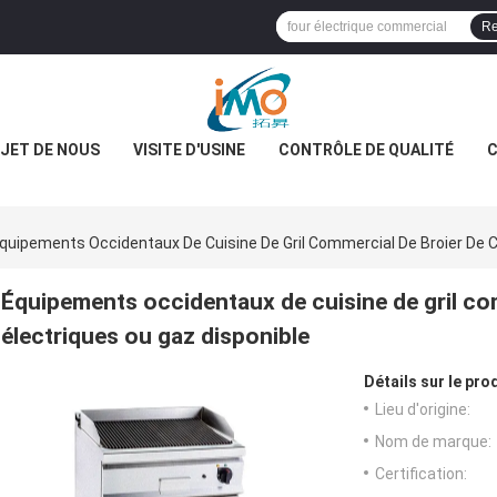
Re
JET DE NOUS
VISITE D'USINE
CONTRÔLE DE QUALITÉ
C
quipements Occidentaux De Cuisine De Gril Commercial De Broier De C
Équipements occidentaux de cuisine de gril co
électriques ou gaz disponible
Détails sur le prod
Lieu d'origine:
Nom de marque:
Certification: